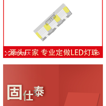
双击可放大
1
/
5