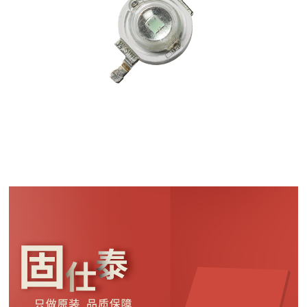
双击可放大
1
/
5