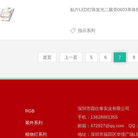
贴片LED灯珠发光二极管0603单体
指示系列
首页
上一页
5
6
7
8
深圳市固仕泰实业有限公司
RGB
手机：13828881355
紫外系列
邮箱：472827@qq.com QQ：
植物灯系列
地址：深圳市福田区华强广场LE