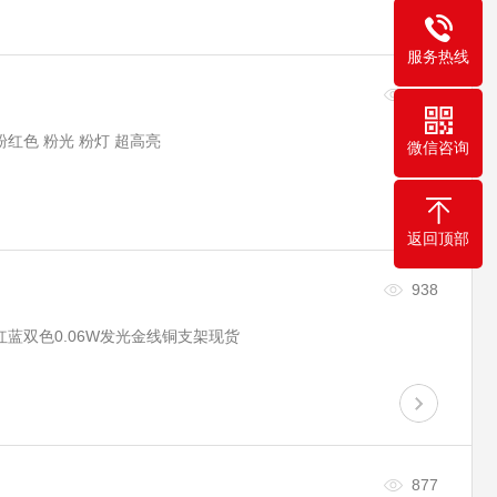
服务热线
644
粉红色 粉光 粉灯 超高亮
微信咨询
返回顶部
938
红蓝双色0.06W发光金线铜支架现货
877