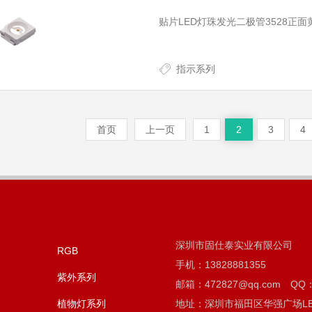
贴片LED灯珠发光二极管3528正面黄
指示系列
首页
上一页
1
2
3
4
深圳市固仕泰实业有限公司
RGB
手机：13828881355
紫外系列
邮箱：472827@qq.com QQ：
植物灯系列
地址：深圳市福田区华强广场LE