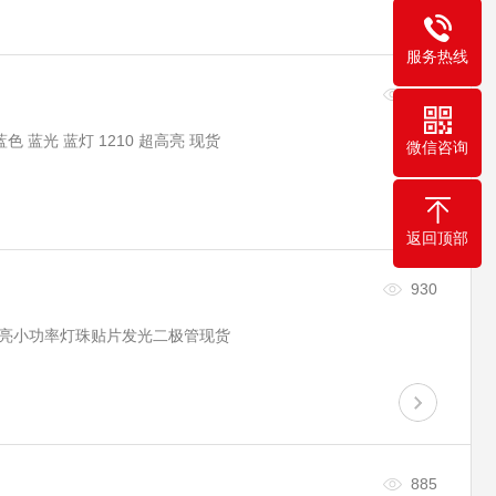
服务热线
774
色 蓝光 蓝灯 1210 超高亮 现货
微信咨询
返回顶部
930
温高亮小功率灯珠贴片发光二极管现货
885