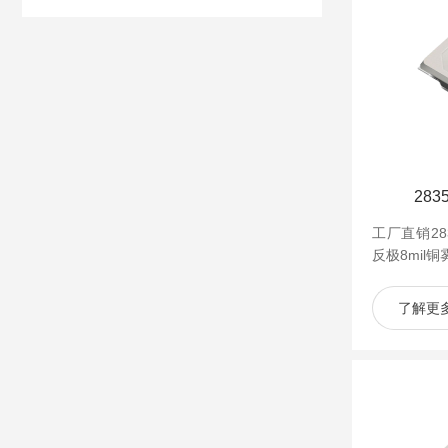
28
工厂直销28
反极8mil
了解更