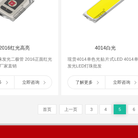
2016红光高亮
4014白光
珠发光二极管 2016正面红光
现货4014单色光贴片式LED 4014
 厂家直销
发光LED灯珠批发
多
立即咨询
了解更多
立即咨询
首页
上一页
3
4
5
6